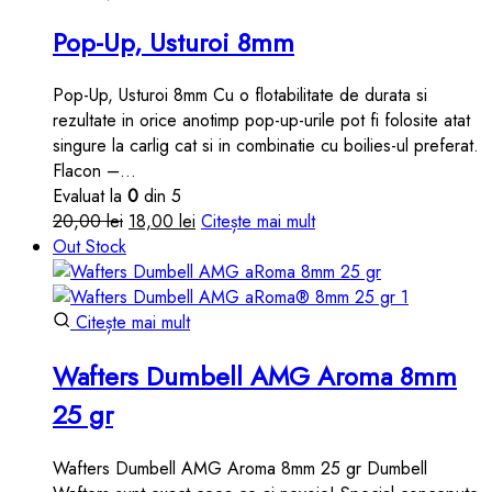
Pop-Up, Usturoi 8mm
Pop-Up, Usturoi 8mm Cu o flotabilitate de durata si
rezultate in orice anotimp pop-up-urile pot fi folosite atat
singure la carlig cat si in combinatie cu boilies-ul preferat.
Flacon –…
Evaluat la
0
din 5
Prețul
Prețul
20,00
lei
18,00
lei
Citește mai mult
inițial
curent
Out Stock
a
este:
fost:
18,00 lei.
20,00 lei.
Citește mai mult
Wafters Dumbell AMG Aroma 8mm
25 gr
Wafters Dumbell AMG Aroma 8mm 25 gr Dumbell