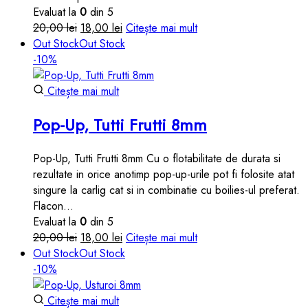
Evaluat la
0
din 5
Prețul
Prețul
20,00
lei
18,00
lei
Citește mai mult
inițial
curent
Out Stock
Out Stock
a
este:
-10%
fost:
18,00 lei.
20,00 lei.
Citește mai mult
Pop-Up, Tutti Frutti 8mm
Pop-Up, Tutti Frutti 8mm Cu o flotabilitate de durata si
rezultate in orice anotimp pop-up-urile pot fi folosite atat
singure la carlig cat si in combinatie cu boilies-ul preferat.
Flacon…
Evaluat la
0
din 5
Prețul
Prețul
20,00
lei
18,00
lei
Citește mai mult
inițial
curent
Out Stock
Out Stock
a
este:
-10%
fost:
18,00 lei.
20,00 lei.
Citește mai mult