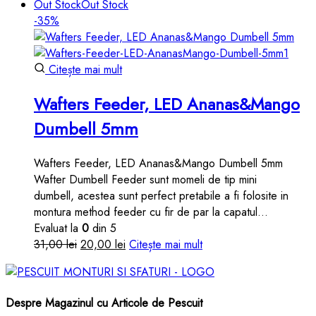
inițial
curent
Out Stock
Out Stock
a
este:
-35%
fost:
20,00 lei.
31,00 lei.
Citește mai mult
Wafters Feeder, LED Ananas&Mango
Dumbell 5mm
Wafters Feeder, LED Ananas&Mango Dumbell 5mm
Wafter Dumbell Feeder sunt momeli de tip mini
dumbell, acestea sunt perfect pretabile a fi folosite in
montura method feeder cu fir de par la capatul…
Evaluat la
0
din 5
Prețul
Prețul
31,00
lei
20,00
lei
Citește mai mult
inițial
curent
a
este:
fost:
20,00 lei.
Despre Magazinul cu Articole de Pescuit
31,00 lei.