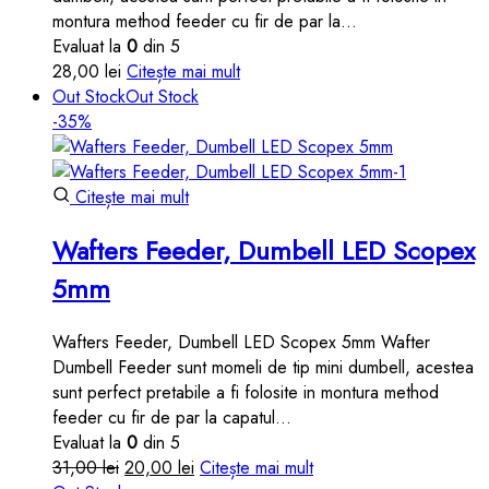
montura method feeder cu fir de par la…
Evaluat la
0
din 5
28,00
lei
Citește mai mult
Out Stock
Out Stock
-35%
Citește mai mult
Wafters Feeder, Dumbell LED Scopex
5mm
Wafters Feeder, Dumbell LED Scopex 5mm Wafter
Dumbell Feeder sunt momeli de tip mini dumbell, acestea
sunt perfect pretabile a fi folosite in montura method
feeder cu fir de par la capatul…
Evaluat la
0
din 5
Prețul
Prețul
31,00
lei
20,00
lei
Citește mai mult