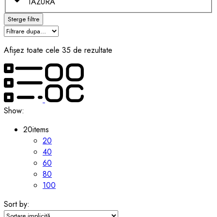
TAZURA
Sterge filtre
Afișez toate cele 35 de rezultate
Show:
20
items
20
40
60
80
100
Sort by: