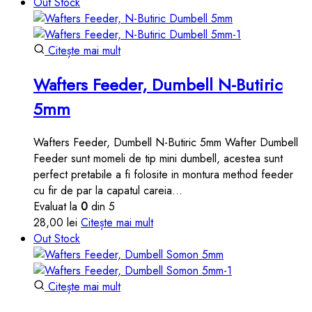
inițial
curent
Out Stock
a
este:
fost:
20,00 lei.
31,00 lei.
Citește mai mult
Wafters Feeder, Dumbell N-Butiric
5mm
Wafters Feeder, Dumbell N-Butiric 5mm Wafter Dumbell
Feeder sunt momeli de tip mini dumbell, acestea sunt
perfect pretabile a fi folosite in montura method feeder
cu fir de par la capatul careia…
Evaluat la
0
din 5
28,00
lei
Citește mai mult
Out Stock
Citește mai mult