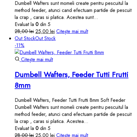
Dumbell Wafters sunt momeli create pentru pescuitul la
method feeder, atunci cand efectuam partide de pescuit
la crap , caras si platica. Acestea sunt…
Evaluat la
0
din 5
Prețul
Prețul
28,00
lei
25,00
lei
Citește mai mult
inițial
curent
Out Stock
Out Stock
a
este:
-11%
fost:
25,00 lei.
28,00 lei.
Citește mai mult
Dumbell Wafters, Feeder Tutti Frutti
8mm
Dumbell Wafters, Feeder Tutti Frutti 8mm Soft Feeder
Dumbell Wafters sunt momeli create pentru pescuitul la
method feeder, atunci cand efectuam partide de pescuit
la crap , caras si platica. Acestea…
Evaluat la
0
din 5
Prețul
Prețul
28,00
lei
25,00
lei
Citește mai mult