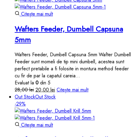
28,00 lei.
Citește mai mult
Wafters Feeder, Dumbell Capsuna
5mm
Wafters Feeder, Dumbell Capsuna 5mm Wafter Dumbell
Feeder sunt momeli de tip mini dumbell, acestea sunt
perfect pretabile a fi folosite in montura method feeder
cu fir de par la capatul careia…
Evaluat la
0
din 5
Prețul
Prețul
28,00
lei
20,00
lei
Citește mai mult
inițial
curent
Out Stock
Out Stock
a
este:
-29%
fost:
20,00 lei.
28,00 lei.
Citește mai mult