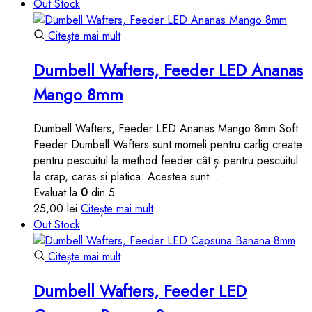
inițial
curent
Out Stock
a
este:
fost:
25,00 lei.
Citește mai mult
28,00 lei.
Dumbell Wafters, Feeder LED Ananas
Mango 8mm
Dumbell Wafters, Feeder LED Ananas Mango 8mm Soft
Feeder Dumbell Wafters sunt momeli pentru carlig create
pentru pescuitul la method feeder cât și pentru pescuitul
la crap, caras si platica. Acestea sunt…
Evaluat la
0
din 5
25,00
lei
Citește mai mult
Out Stock
Citește mai mult
Dumbell Wafters, Feeder LED