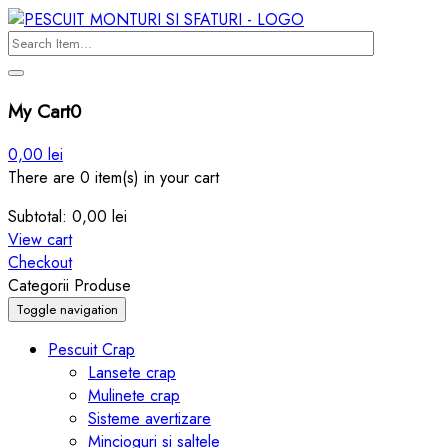
My Cart
0
0,00
lei
There are 0 item(s) in your cart
Subtotal:
0,00
lei
View cart
Checkout
Categorii Produse
Toggle navigation
Pescuit Crap
Lansete crap
Mulinete crap
Sisteme avertizare
Mincioguri si saltele