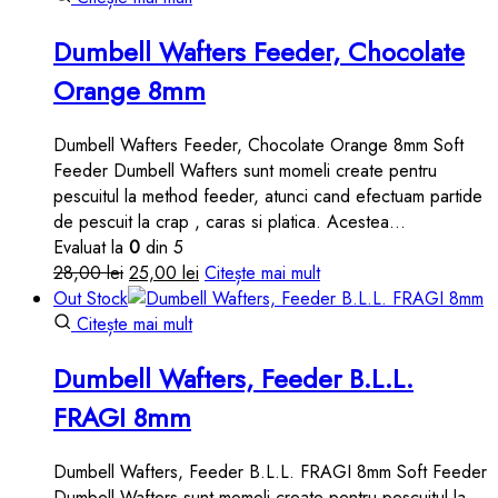
variații.
Dumbell Wafters Feeder, Chocolate
Opțiunile
pot
Orange 8mm
fi
alese
Dumbell Wafters Feeder, Chocolate Orange 8mm Soft
în
Feeder Dumbell Wafters sunt momeli create pentru
pagina
pescuitul la method feeder, atunci cand efectuam partide
produsului.
de pescuit la crap , caras si platica. Acestea…
Evaluat la
0
din 5
Prețul
Prețul
28,00
lei
25,00
lei
Citește mai mult
inițial
curent
Out Stock
a
este:
Citește mai mult
fost:
25,00 lei.
Dumbell Wafters, Feeder B.L.L.
28,00 lei.
FRAGI 8mm
Dumbell Wafters, Feeder B.L.L. FRAGI 8mm Soft Feeder
Dumbell Wafters sunt momeli create pentru pescuitul la