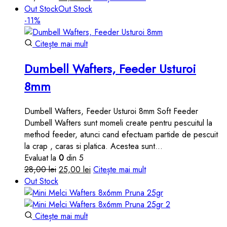
inițial
curent
Out Stock
Out Stock
a
este:
-11%
fost:
25,00 lei.
28,00 lei.
Citește mai mult
Dumbell Wafters, Feeder Usturoi
8mm
Dumbell Wafters, Feeder Usturoi 8mm Soft Feeder
Dumbell Wafters sunt momeli create pentru pescuitul la
method feeder, atunci cand efectuam partide de pescuit
la crap , caras si platica. Acestea sunt…
Evaluat la
0
din 5
Prețul
Prețul
28,00
lei
25,00
lei
Citește mai mult
inițial
curent
Out Stock
a
este:
fost:
25,00 lei.
28,00 lei.
Citește mai mult