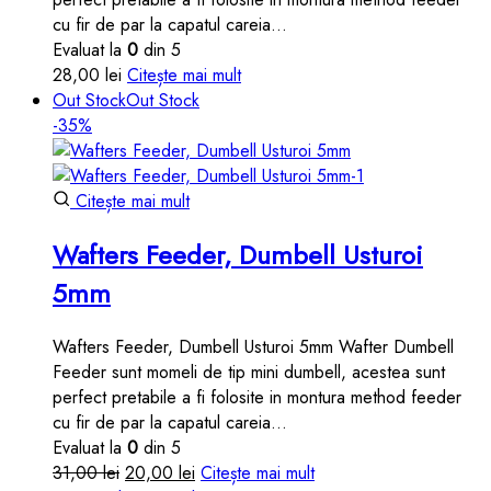
cu fir de par la capatul careia…
Evaluat la
0
din 5
28,00
lei
Citește mai mult
Out Stock
Out Stock
-35%
Citește mai mult
Wafters Feeder, Dumbell Usturoi
5mm
Wafters Feeder, Dumbell Usturoi 5mm Wafter Dumbell
Feeder sunt momeli de tip mini dumbell, acestea sunt
perfect pretabile a fi folosite in montura method feeder
cu fir de par la capatul careia…
Evaluat la
0
din 5
Prețul
Prețul
31,00
lei
20,00
lei
Citește mai mult