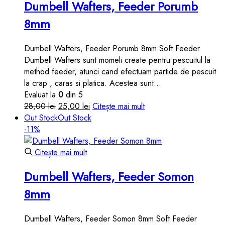
Dumbell Wafters, Feeder Porumb
8mm
Dumbell Wafters, Feeder Porumb 8mm Soft Feeder
Dumbell Wafters sunt momeli create pentru pescuitul la
method feeder, atunci cand efectuam partide de pescuit
la crap , caras si platica. Acestea sunt…
Evaluat la
0
din 5
Prețul
Prețul
28,00
lei
25,00
lei
Citește mai mult
inițial
curent
Out Stock
Out Stock
a
este:
-11%
fost:
25,00 lei.
28,00 lei.
Citește mai mult
Dumbell Wafters, Feeder Somon
8mm
Dumbell Wafters, Feeder Somon 8mm Soft Feeder