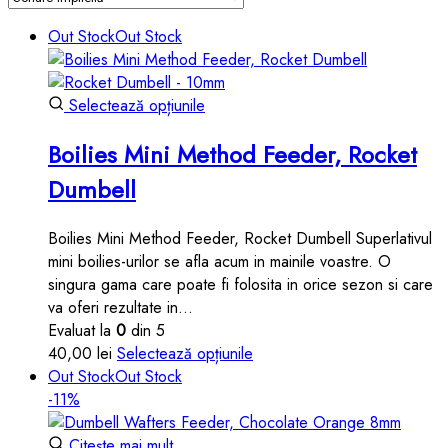
Out Stock
Out Stock
Acest
Selectează opțiunile
produs
Boilies Mini Method Feeder, Rocket
are
mai
Dumbell
multe
variații.
Boilies Mini Method Feeder, Rocket Dumbell Superlativul
Opțiunile
mini boilies-urilor se afla acum in mainile voastre. O
pot
singura gama care poate fi folosita in orice sezon si care
fi
va oferi rezultate in…
alese
Evaluat la
0
din 5
în
Acest
40,00
lei
Selectează opțiunile
pagina
produs
Out Stock
Out Stock
produsului.
are
-11%
mai
multe
Citește mai mult