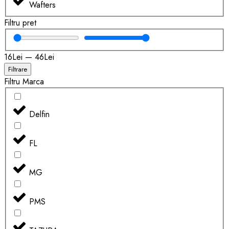
Wafters
Filtru pret
16
Lei
—
46
Lei
Filtrare
Filtru Marca
Delfin
FL
MG
PMS