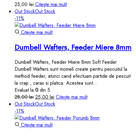
25,00
lei
Citește mai mult
Out Stock
Out Stock
-11%
Citește mai mult
Dumbell Wafters, Feeder Miere 8mm
Dumbell Wafters, Feeder Miere 8mm Soft Feeder
Dumbell Wafters sunt momeli create pentru pescuitul la
method feeder, atunci cand efectuam partide de pescuit
la crap , caras si platica. Acestea sunt…
Evaluat la
0
din 5
Prețul
Prețul
28,00
lei
25,00
lei
Citește mai mult
inițial
curent
Out Stock
Out Stock
a
este:
-11%
fost:
25,00 lei.
28,00 lei.
Citește mai mult