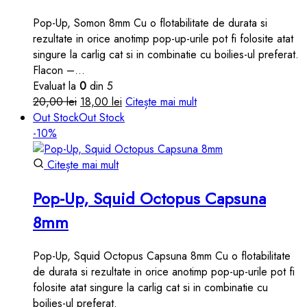
Pop-Up, Somon 8mm Cu o flotabilitate de durata si
rezultate in orice anotimp pop-up-urile pot fi folosite atat
singure la carlig cat si in combinatie cu boilies-ul preferat.
Flacon –…
Evaluat la
0
din 5
Prețul
Prețul
20,00
lei
18,00
lei
Citește mai mult
inițial
curent
Out Stock
Out Stock
a
este:
-10%
fost:
18,00 lei.
20,00 lei.
Citește mai mult
Pop-Up, Squid Octopus Capsuna
8mm
Pop-Up, Squid Octopus Capsuna 8mm Cu o flotabilitate
de durata si rezultate in orice anotimp pop-up-urile pot fi
folosite atat singure la carlig cat si in combinatie cu
boilies-ul preferat.