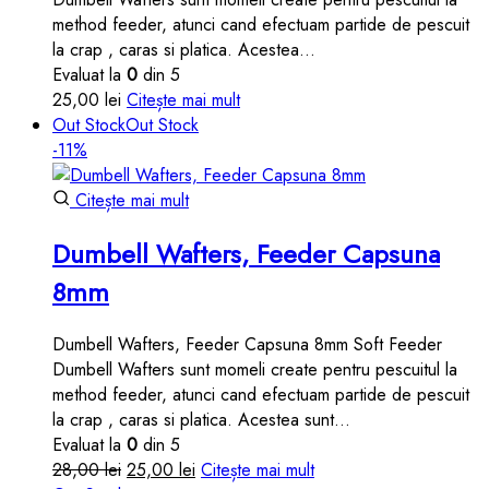
method feeder, atunci cand efectuam partide de pescuit
la crap , caras si platica. Acestea…
Evaluat la
0
din 5
25,00
lei
Citește mai mult
Out Stock
Out Stock
-11%
Citește mai mult
Dumbell Wafters, Feeder Capsuna
8mm
Dumbell Wafters, Feeder Capsuna 8mm Soft Feeder
Dumbell Wafters sunt momeli create pentru pescuitul la
method feeder, atunci cand efectuam partide de pescuit
la crap , caras si platica. Acestea sunt…
Evaluat la
0
din 5
Prețul
Prețul
28,00
lei
25,00
lei
Citește mai mult