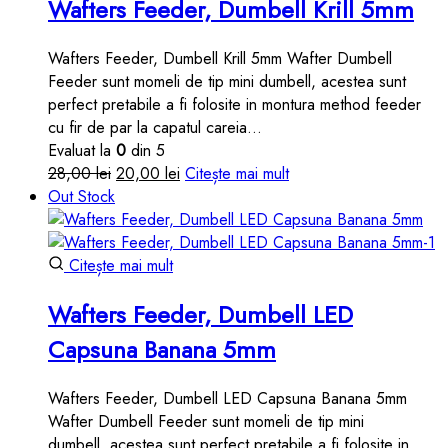
Wafters Feeder, Dumbell Krill 5mm
Wafters Feeder, Dumbell Krill 5mm Wafter Dumbell
Feeder sunt momeli de tip mini dumbell, acestea sunt
perfect pretabile a fi folosite in montura method feeder
cu fir de par la capatul careia…
Evaluat la
0
din 5
Prețul
Prețul
28,00
lei
20,00
lei
Citește mai mult
inițial
curent
Out Stock
a
este:
fost:
20,00 lei.
28,00 lei.
Citește mai mult
Wafters Feeder, Dumbell LED
Capsuna Banana 5mm
Wafters Feeder, Dumbell LED Capsuna Banana 5mm
Wafter Dumbell Feeder sunt momeli de tip mini
dumbell, acestea sunt perfect pretabile a fi folosite in