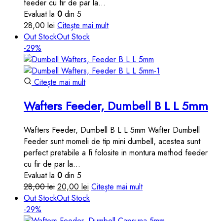
feeder cu fir de par la…
Evaluat la
0
din 5
28,00
lei
Citește mai mult
Out Stock
Out Stock
-29%
Citește mai mult
Wafters Feeder, Dumbell B L L 5mm
Wafters Feeder, Dumbell B L L 5mm Wafter Dumbell
Feeder sunt momeli de tip mini dumbell, acestea sunt
perfect pretabile a fi folosite in montura method feeder
cu fir de par la…
Evaluat la
0
din 5
Prețul
Prețul
28,00
lei
20,00
lei
Citește mai mult
inițial
curent
Out Stock
Out Stock
a
este:
-29%
fost:
20,00 lei.