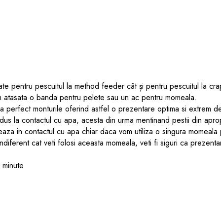
 pentru pescuitul la method feeder cât și pentru pescuitul la crap, 
m atasata o banda pentru pelete sau un ac pentru momeala.
ra perfect monturile oferind astfel o prezentare optima si extrem de
s la contactul cu apa, acesta din urma mentinand pestii din aprop
eaza in contactul cu apa chiar daca vom utiliza o singura momeala p
diferent cat veti folosi aceasta momeala, veti fi siguri ca prezentare
 minute