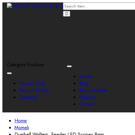
Categorii Produse
Toggle
navigation
Toggle
Acasa
navigation
Pescuit Crap
Blog
Pescuit Feeder
Recomandate
Camping
Magazin
Contact
Home
Momeli
Dumbell Wafters, Feeder LED Scopex 8mm