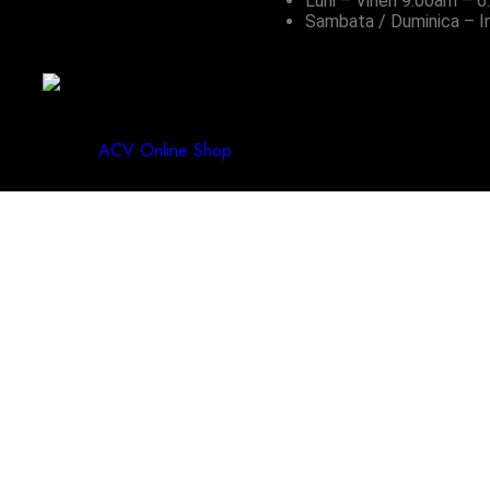
Luni – Vineri
9:00am – 6
Sambata / Duminica – I
. Designed by
ACV Online Shop
.