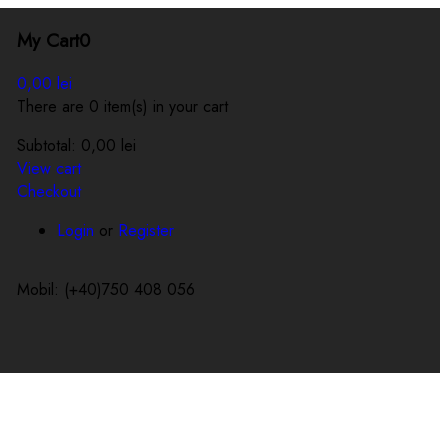
My Cart
0
0,00
lei
There are 0 item(s) in your cart
Subtotal:
0,00
lei
View cart
Checkout
Login
or
Register
Mobil: (+40)750 408 056