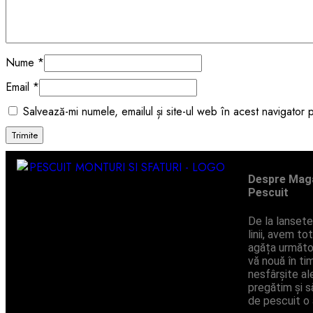
Nume
*
Email
*
Salvează-mi numele, emailul și site-ul web în acest navigator
Despre Maga
Pescuit
De la lansete 
linii, avem t
agăța următo
vă nouă în ti
nesfârșite ale
pregătim și s
de pescuit o 