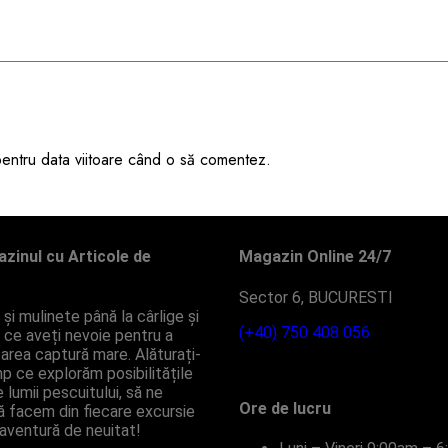
 pentru data viitoare când o să comentez.
zinul cu Articole de
Magazin Online 24/7
Sector 6, BUCURESTI
și mulinete până la cârlige și
(+40) 750 408 056
ot ce aveți nevoie pentru a
area captură mare. Alăturați-
mp ce explorăm posibilitățile
 lumii pescuitului, să ne
Ore de lucru
ă facem din fiecare excursie
aventură de neuitat!