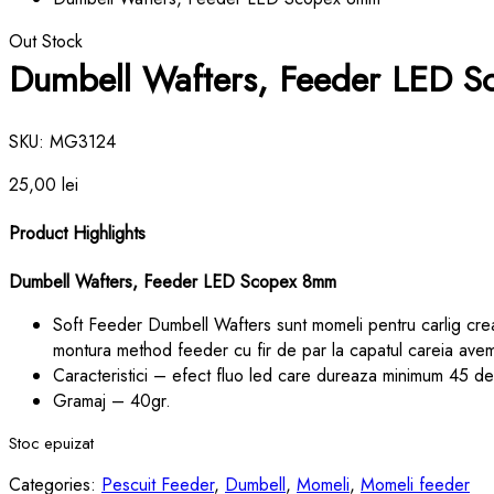
Out Stock
Dumbell Wafters, Feeder LED 
SKU:
MG3124
25,00
lei
Product Highlights
Dumbell Wafters, Feeder LED Scopex 8mm
Soft Feeder Dumbell Wafters
sunt momeli pentru carlig cr
montura method feeder cu fir de par la capatul careia av
Caracteristici – efect fluo led care dureaza minimum 45 de
Gramaj – 40gr.
Stoc epuizat
Categories:
Pescuit Feeder
,
Dumbell
,
Momeli
,
Momeli feeder