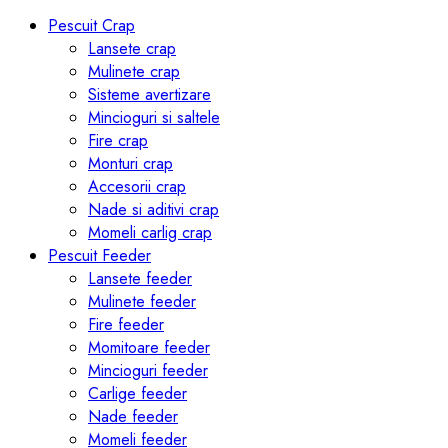
Toggle
navigation
Pescuit Crap
Lansete crap
Mulinete crap
Sisteme avertizare
Mincioguri si saltele
Fire crap
Monturi crap
Accesorii crap
Nade si aditivi crap
Momeli carlig crap
Pescuit Feeder
Lansete feeder
Mulinete feeder
Fire feeder
Momitoare feeder
Mincioguri feeder
Carlige feeder
Nade feeder
Momeli feeder