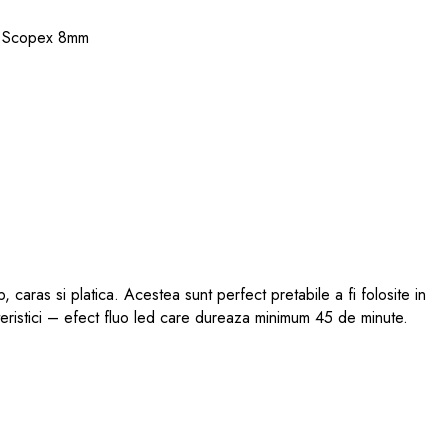
p
, caras si platica. Acestea sunt perfect pretabile a fi folosite in
eristici –
efect fluo led care dureaza minimum 45 de minute.