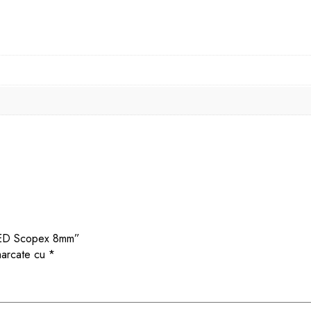
 LED Scopex 8mm”
 marcate cu
*