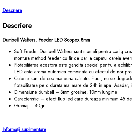
Descriere
Descriere
Dumbell Wafters, Feeder LED Scopex 8mm
Soft Feeder Dumbell Wafters sunt momeli pentru carlig create
montura method feeder cu fir de par la capatul careia ave
Flotabilitatea acestora este gandita special pentru a echilib
LED este aroma puternica combinata cu efectul de nor produ
Culorile sunt de cea mai buna calitate, Fluo , nu se degrad
flotabilitatea pe o durata mai mare de 24h in apa. Asadar, in
Dimensiune dumbell – 8mm grosime, 10mm lungime
Caracteristici – efect fluo led care dureaza minimum 45 de
Gramaj – 40gr.
Informații suplimentare