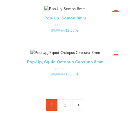
5
-10%
Pop-Up, Somon 8mm
Evaluat
20,00
lei
18,00
lei
la
0
din
5
-10%
Pop-Up, Squid Octopus Capsuna 8mm
Evaluat
20,00
lei
18,00
lei
la
0
din
5
1
2