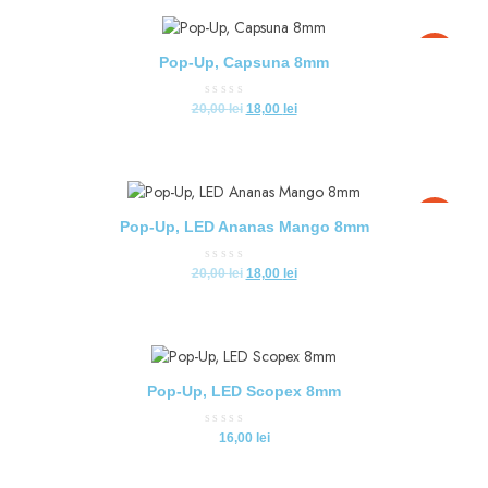
-10%
Pop-Up, Capsuna 8mm
Evaluat
20,00
lei
18,00
lei
la
0
din
5
-10%
Pop-Up, LED Ananas Mango 8mm
Evaluat
20,00
lei
18,00
lei
la
0
din
5
Pop-Up, LED Scopex 8mm
Evaluat
16,00
lei
la
0
din