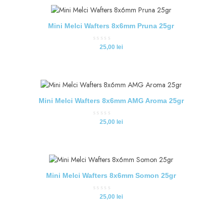
Mini Melci Wafters 8x6mm Pruna 25gr
Evaluat
25,00
lei
la
0
din
5
Mini Melci Wafters 8x6mm AMG Aroma 25gr
Evaluat
25,00
lei
la
0
din
5
Mini Melci Wafters 8x6mm Somon 25gr
Evaluat
25,00
lei
la
0
din
5