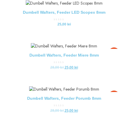
Dumbell Wafters, Feeder LED Scopex 8mm
Evaluat
25,00
lei
la
0
din
5
-11%
Dumbell Wafters, Feeder Miere 8mm
Evaluat
28,00
lei
25,00
lei
la
0
din
5
-11%
Dumbell Wafters, Feeder Porumb 8mm
Evaluat
28,00
lei
25,00
lei
la
0
din
5