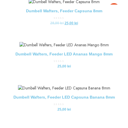
-11%
Dumbell Wafters, Feeder Capsuna 8mm
Evaluat
28,00
lei
25,00
lei
la
0
din
5
Dumbell Wafters, Feeder LED Ananas Mango 8mm
Evaluat
25,00
lei
la
0
din
5
Dumbell Wafters, Feeder LED Capsuna Banana 8mm
Evaluat
25,00
lei
la
0
din
5