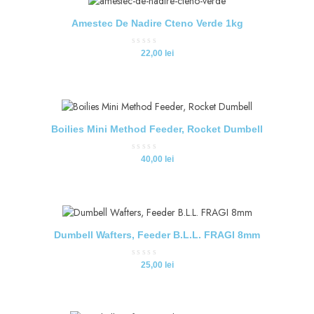
Amestec De Nadire Cteno Verde 1kg
Evaluat
22,00
lei
la
0
din
5
Boilies Mini Method Feeder, Rocket Dumbell
Evaluat
40,00
lei
la
0
din
5
Dumbell Wafters, Feeder B.L.L. FRAGI 8mm
Evaluat
25,00
lei
la
0
din
5