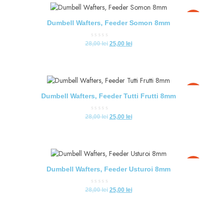
-11%
Dumbell Wafters, Feeder Somon 8mm
Evaluat
28,00
lei
25,00
lei
la
0
din
5
-11%
Dumbell Wafters, Feeder Tutti Frutti 8mm
Evaluat
28,00
lei
25,00
lei
la
0
din
5
-11%
Dumbell Wafters, Feeder Usturoi 8mm
Evaluat
28,00
lei
25,00
lei
la
0
din
5