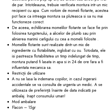
de par. Intotdeauna, trebuie verificata montura intr-un mic
recipient cu apa. Cum vorbim de momeli flotante, acestea
pot face ca intreaga montura sa pluteasca si sa nu mai
functioneze corect.
De aceea, echilibrarea momelilor flotante se face fie prin
folosirea tungstenului, a alicelor de plumb sau prin
alinierea marimii carligului cu cea a momelii folosite .
Momelile flotante sunt realizate dintr-un mix de
ingrediente cu flotabilitate, inglobat cu ou. Totodata, ele
isi pastreaza flotabilitatea un timp indelungat de timp,
montura putand fi lasata in apa si in 24 de ore fara a fi
influentata mecanica sa.
Restricții de utilizare
A nu se lasa la indemana copiilor, in cazul ingerarii
accidentale se va consulta de urgenta un medic. A se
utilizeaza de preferință înainte de data indicată pe
ambalaj. Inapt consumului uman!
Mod ambalare
Flacon – 15gr