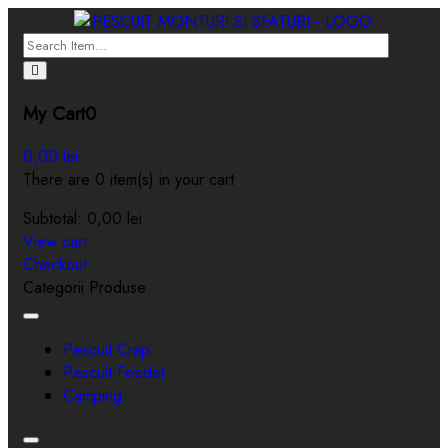
My Cart
0
0,00
lei
There are 0 item(s) in your cart
Subtotal:
0,00
lei
View cart
Checkout
Categorii Produse
Toggle
navigation
Pescuit Crap
Pescuit Feeder
Camping