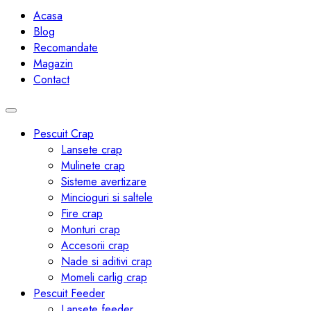
navigation
Acasa
Blog
Recomandate
Magazin
Contact
Toggle
navigation
Pescuit Crap
Lansete crap
Mulinete crap
Sisteme avertizare
Mincioguri si saltele
Fire crap
Monturi crap
Accesorii crap
Nade si aditivi crap
Momeli carlig crap
Pescuit Feeder
Lansete feeder