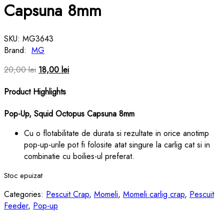
Capsuna 8mm
SKU:
MG3643
Brand:
MG
20,00
lei
18,00
lei
Product Highlights
Pop-Up, Squid Octopus Capsuna 8mm
Cu o flotabilitate de durata si rezultate in orice anotimp
pop-up-urile pot fi folosite atat singure la carlig cat si in
combinatie cu boilies-ul preferat.
Stoc epuizat
Categories:
Pescuit Crap
,
Momeli
,
Momeli carlig crap
,
Pescuit
Feeder
,
Pop-up