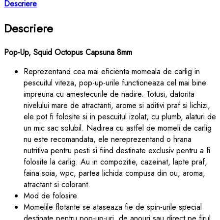
Descriere
Descriere
Pop-Up, Squid Octopus Capsuna 8mm
Reprezentand cea mai eficienta momeala de carlig in
pescuitul viteza, pop-up-urile functioneaza cel mai bine
impreuna cu amestecurile de nadire. Totusi, datorita
nivelului mare de atractanti, arome si aditivi praf si lichizi,
ele pot fi folosite si in pescuitul izolat, cu plumb, alaturi de
un mic sac solubil. Nadirea cu astfel de momeli de carlig
nu este recomandata, ele nereprezentand o hrana
nutritiva pentru pesti si fiind destinate exclusiv pentru a fi
folosite la carlig. Au in compozitie, cazeinat, lapte praf,
faina soia, wpc, partea lichida compusa din ou, aroma,
atractant si colorant.
Mod de folosire
Momelile flotante se ataseaza fie de spin-urile special
destinate pentru pop-up-uri, de anouri sau direct pe firul