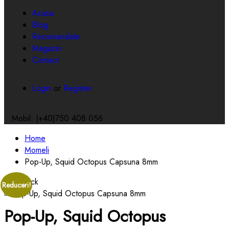
Toggle
navigation
Acasa
Blog
Recomandate
Magazin
Contact
Login
or
Register
Mobil: (+40)750 408 056
Home
Momeli
Pop-Up, Squid Octopus Capsuna 8mm
Out Stock
Reduceri!
Pop-Up, Squid Octopus