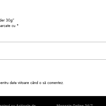
eder 30g”
 marcate cu
*
 pentru data viitoare când o să comentez.
zinul cu Articole de
Magazin Online 24/7