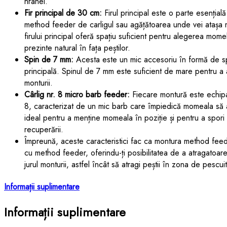
hranei.
Fir principal de 30 cm:
Firul principal este o parte esențială
method feeder de carligul sau agățătoarea unde vei ataș
firului principal oferă spațiu suficient pentru alegerea mome
prezinte natural în fața peștilor.
Spin de 7 mm:
Acesta este un mic accesoriu în formă de sp
principală. Spinul de 7 mm este suficient de mare pentru a 
monturii.
Cârlig nr. 8 micro barb feeder:
Fiecare montură este echipa
8, caracterizat de un mic barb care împiedică momeala să a
ideal pentru a menține momeala în poziție și pentru a spori
recuperării.
Împreună, aceste caracteristici fac ca montura method feede
cu method feeder, oferindu-ți posibilitatea de a atragatoar
jurul monturii, astfel încât să atragi peștii în zona de pescui
Informații suplimentare
Informații suplimentare