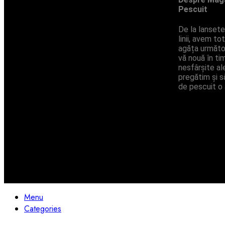
Pescuit
De la lansete 
linii, avem t
agăța următo
vă nouă în ti
nesfârșite ale
pregătim și s
de pescuit o 
©2024 Pescuit Monturi si Sfaturi. Toate Drepturile Rezervate
Menu
Categories