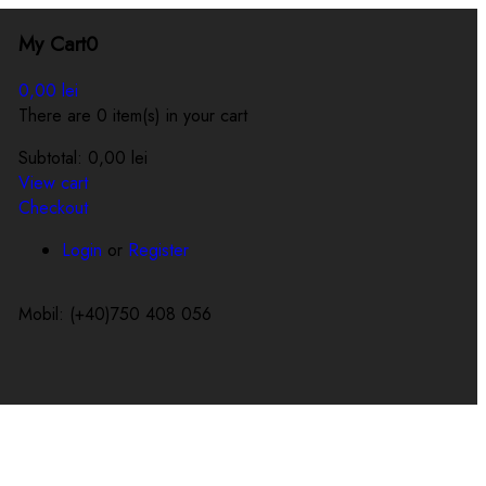
My Cart
0
0,00
lei
There are 0 item(s) in your cart
Subtotal:
0,00
lei
View cart
Checkout
Login
or
Register
Mobil: (+40)750 408 056