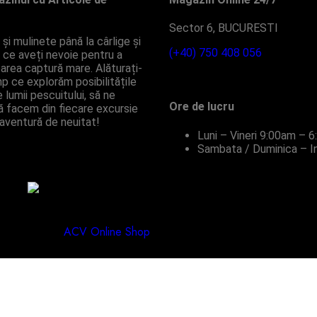
Sector 6, BUCURESTI
și mulinete până la cârlige și
(+40) 750 408 056
ot ce aveți nevoie pentru a
area captură mare. Alăturați-
mp ce explorăm posibilitățile
 lumii pescuitului, să ne
Ore de lucru
ă facem din fiecare excursie
aventură de neuitat!
Luni – Vineri
9:00am – 6
Sambata / Duminica – I
. Designed by
ACV Online Shop
.