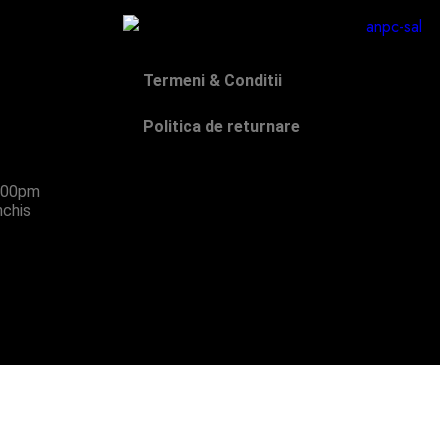
Termeni & Conditii
Politica de returnare
:00pm
nchis