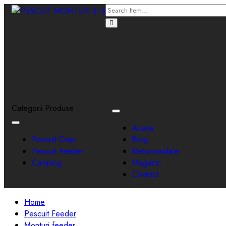
Categorii Produse
Toggle
navigation
Toggle
Acasa
navigation
Pescuit Crap
Blog
Pescuit Feeder
Recomandate
Camping
Magazin
Contact
Home
Pescuit Feeder
Monturi feeder