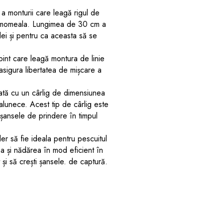
 a monturii care leagă rigul de
a momeala. Lungimea de 30 cm a
lei și pentru ca aceasta să se
int care leagă montura de linie
asigura libertatea de mișcare a
tă cu un cârlig de dimensiunea
lunece. Acest tip de cârlig este
 șansele de prindere în timpul
r să fie ideala pentru pescuitul
ea și nădărea în mod eficient în
t și să crești șansele. de captură.