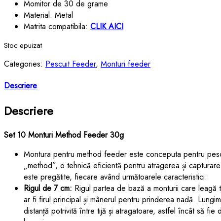
Momitor de 30 de grame
Material: Metal
Matrita compatibila:
CLIK AICI
Stoc epuizat
Categories:
Pescuit Feeder
,
Monturi feeder
Descriere
Descriere
Set 10 Monturi Method Feeder 30g
Montura pentru method feeder este conceputa pentru pesc
„method”, o tehnică eficientă pentru atragerea și capturarea
este pregătite, fiecare având următoarele caracteristici:
Rigul de 7 cm:
Rigul partea de bază a monturii care leagă 
ar fi firul principal și mânerul pentru prinderea nadă. Lungi
distanță potrivită între tijă și atragatoare, astfel încât să fie 