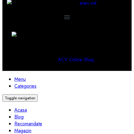
©2024 Pescuit Monturi si Sfaturi. Toate Drepturile
Rezervate. Designed by
ACV Online Shop
.
Menu
Categories
Toggle navigation
Acasa
Blog
Recomandate
Magazin