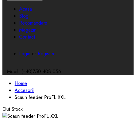
Acasa
Blog
Recomandate
Magazin
Contact
Login
or
Register
Mobil: (+40)750 408 056
Home
Accesorii
Scaun feeder ProFL XXL
Out Stock