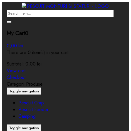
My Cart
0
0,00
lei
There are 0 item(s) in your cart
Subtotal:
0,00
lei
View cart
Checkout
Categorii Produse
Toggle navigation
Pescuit Crap
Pescuit Feeder
Camping
Toggle navigation