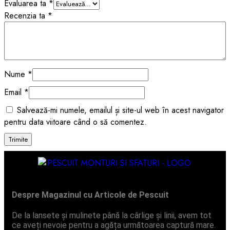
Evaluarea ta
*
Recenzia ta
*
Nume
*
Email
*
Salvează-mi numele, emailul și site-ul web în acest navigator
pentru data viitoare când o să comentez.
Despre Magazinul cu Articole de Pescuit
De la lansete și mulinete până la cârlige și linii, avem tot
ce aveți nevoie pentru a agăța următoarea captură mare.