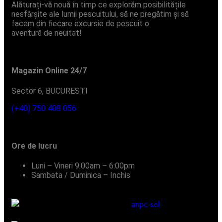
Alăturați-vă nouă în timp ce explorăm posibilitățile
nesfârșite ale lumii pescuitului, să ne pregătim și să
facem din fiecare excursie de pescuit o
aventură de neuitat!
Magazin Online 24/7
Sector 6, BUCURESTI
(+40) 750 408 056
Ore de lucru
Luni – Vineri
9:00am – 6:00pm
Sambata / Duminica – Inchis