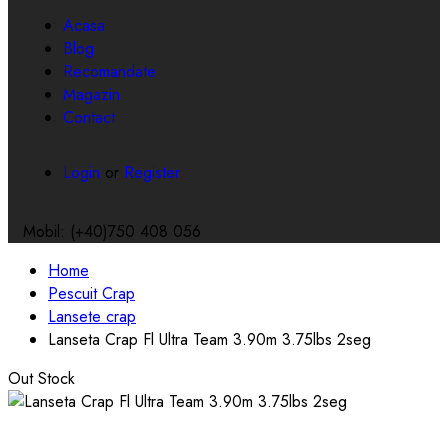
Toggle
navigation
Acasa
Blog
Recomandate
Magazin
Contact
Login
or
Register
Mobil: (+40)750 408 056
Home
Pescuit Crap
Lansete crap
Lanseta Crap Fl Ultra Team 3.90m 3.75lbs 2seg
Out Stock