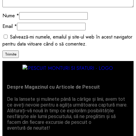
Nume
*
Email
*
Salvează-mi numele, emailul și site-ul web în acest navigator
pentru data viitoare când o să comentez.
Despre Magazinul cu Articole de Pescuit
De la lansete și mulinete până la cârlige și linii, avem tot
ce aveți nevoie pentru a agăța următoarea captură mare.
Alăturați-vă nouă în timp ce explorăm posibilitățile
nesfârșite ale lumii pescuitului, să ne pregătim și să
facem din fiecare excursie de pescuit o
aventură de neuitat!