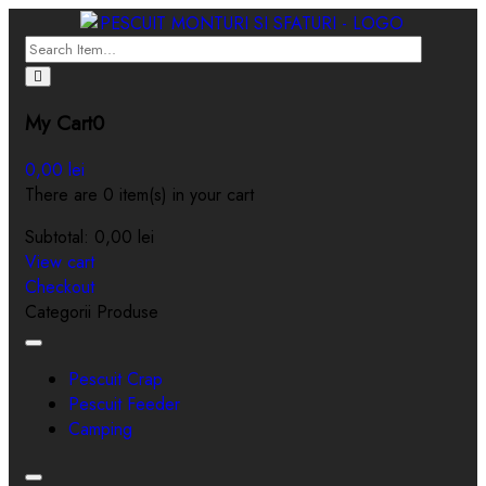
My Cart
0
0,00
lei
There are 0 item(s) in your cart
Subtotal:
0,00
lei
View cart
Checkout
Categorii Produse
Toggle
navigation
Pescuit Crap
Pescuit Feeder
Camping