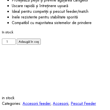
Protejează peștii și previne agățarea cârligelor
Uscare rapidă și întreținere ușoară
Ideal pentru competiții și pescuit feeder/match
Inele rezistente pentru stabilitate sporită
Compatibil cu majoritatea sistemelor de prindere
In stock
Adaugă în coș
in stock
Categories:
Accesorii feeder
,
Accesorii
,
Pescuit Feeder