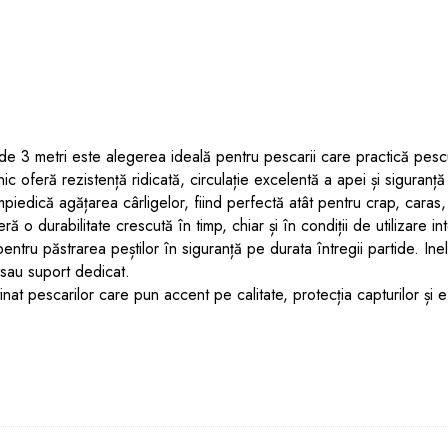
tă de 3 metri este alegerea ideală pentru pescarii care practică pes
c oferă rezistență ridicată, circulație excelentă a apei și siguranț
împiedică agățarea cârligelor, fiind perfectă atât pentru crap, caras,
eră o durabilitate crescută în timp, chiar și în condiții de utilizare in
pentru păstrarea peștilor în siguranță pe durata întregii partide. In
 sau suport dedicat.
tinat pescarilor care pun accent pe calitate, protecția capturilor și e