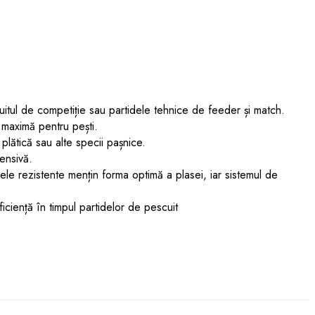
cuitul de competiție sau partidele tehnice de feeder și match.
ă maximă pentru pești.
 plătică sau alte specii pașnice.
tensivă.
elele rezistente mențin forma optimă a plasei, iar sistemul de
ficiență în timpul partidelor de pescuit