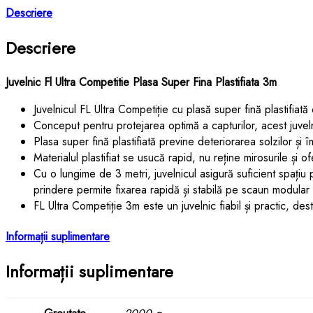
Descriere
Descriere
Juvelnic Fl Ultra Competitie Plasa Super Fina Plastifiata 3m
Juvelnicul FL Ultra Competiție cu plasă super fină plastifia
Conceput pentru protejarea optimă a capturilor, acest juvelni
Plasa super fină plastifiată previne deteriorarea solzilor și 
Materialul plastifiat se usucă rapid, nu reține mirosurile și of
Cu o lungime de 3 metri, juvelnicul asigură suficient spațiu 
prindere permite fixarea rapidă și stabilă pe scaun modular
FL Ultra Competiție 3m este un juvelnic fiabil și practic, des
Informații suplimentare
Informații suplimentare