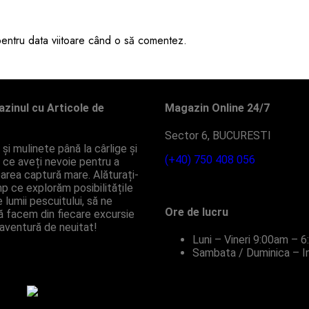
 pentru data viitoare când o să comentez.
zinul cu Articole de
Magazin Online 24/7
Sector 6, BUCURESTI
și mulinete până la cârlige și
(+40) 750 408 056
ot ce aveți nevoie pentru a
area captură mare. Alăturați-
mp ce explorăm posibilitățile
 lumii pescuitului, să ne
Ore de lucru
ă facem din fiecare excursie
aventură de neuitat!
Luni – Vineri
9:00am – 6
Sambata / Duminica – I