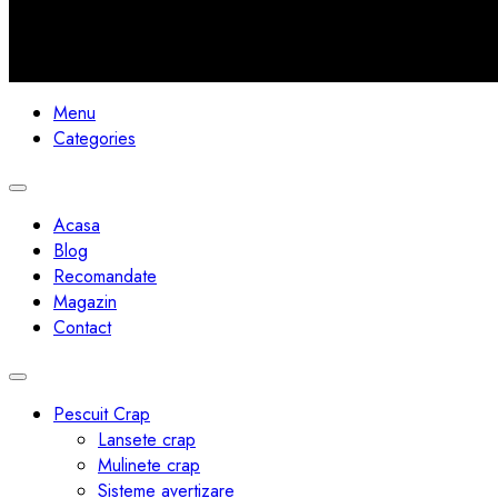
©2024 Pescuit Monturi si Sfaturi. Toate Drepturile Rezervate
Menu
Categories
Toggle
navigation
Acasa
Blog
Recomandate
Magazin
Contact
Toggle
navigation
Pescuit Crap
Lansete crap
Mulinete crap
Sisteme avertizare