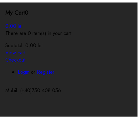
My Cart
0
0,00
lei
There are 0 item(s) in your cart
Subtotal:
0,00
lei
View cart
Checkout
Login
or
Register
Mobil: (+40)750 408 056