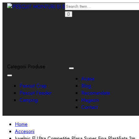
Categorii Produse
Toggle
navigation
Toggle
Acasa
navigation
Pescuit Crap
Blog
Pescuit Feeder
Recomandate
Camping
Magazin
Contact
Home
Accesorii
Juvelnic Fl Ultra Competitie Plasa Super Fina Plastifiata 3m