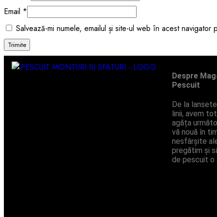
Email
*
Salvează-mi numele, emailul și site-ul web în acest navigator
Despre Maga
Pescuit
De la lansete 
linii, avem t
agăța următo
vă nouă în ti
nesfârșite ale
pregătim și s
de pescuit o 