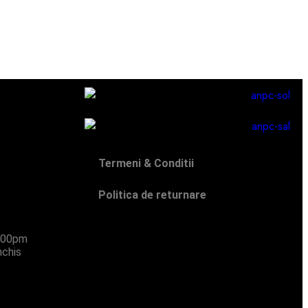
Termeni & Conditii
Politica de returnare
:00pm
nchis