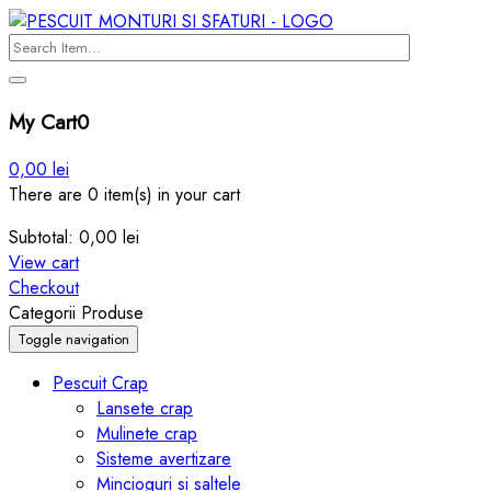
My Cart
0
0,00
lei
There are 0 item(s) in your cart
Subtotal:
0,00
lei
View cart
Checkout
Categorii Produse
Toggle navigation
Pescuit Crap
Lansete crap
Mulinete crap
Sisteme avertizare
Mincioguri si saltele