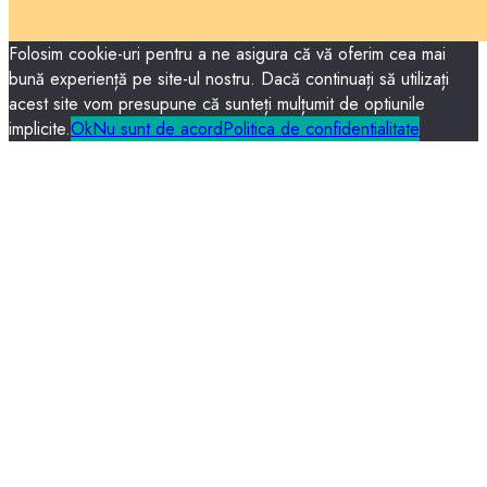
Folosim cookie-uri pentru a ne asigura că vă oferim cea mai
bună experiență pe site-ul nostru. Dacă continuați să utilizați
acest site vom presupune că sunteți mulțumit de optiunile
implicite.
Ok
Nu sunt de acord
Politica de confidentialitate