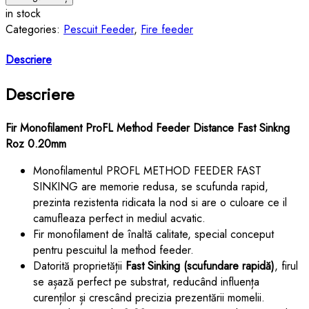
Monofilament
in stock
ProFL
Categories:
Pescuit Feeder
,
Fire feeder
Method
Feeder
Descriere
Distance
Fast
Descriere
Sinkng
Roz
Fir Monofilament ProFL Method Feeder Distance Fast Sinkng
0.20mm
Roz 0.20mm
Monofilamentul PROFL METHOD FEEDER FAST
SINKING are memorie redusa, se scufunda rapid,
prezinta rezistenta ridicata la nod si are o culoare ce il
camufleaza perfect in mediul acvatic.
Fir monofilament de înaltă calitate, special conceput
pentru pescuitul la method feeder.
Datorită proprietății
Fast Sinking (scufundare rapidă)
, firul
se așază perfect pe substrat, reducând influența
curenților și crescând precizia prezentării momelii.