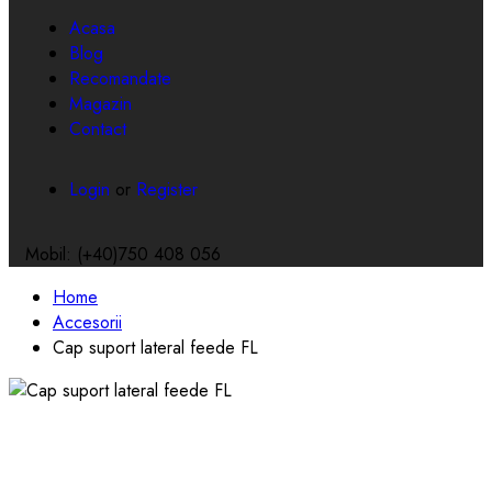
Toggle
navigation
Acasa
Blog
Recomandate
Magazin
Contact
Login
or
Register
Mobil: (+40)750 408 056
Home
Accesorii
Cap suport lateral feede FL