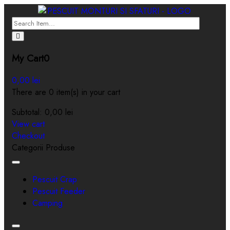
My Cart
0
0,00
lei
There are 0 item(s) in your cart
Subtotal:
0,00
lei
View cart
Checkout
Categorii Produse
Toggle
navigation
Pescuit Crap
Pescuit Feeder
Camping