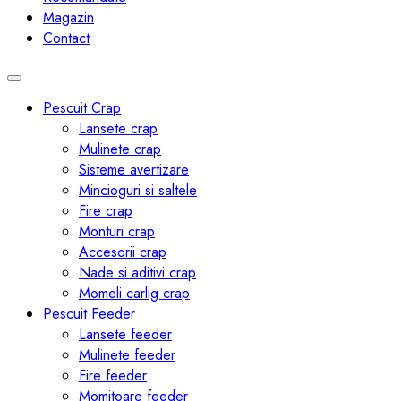
Magazin
Contact
Toggle
navigation
Pescuit Crap
Lansete crap
Mulinete crap
Sisteme avertizare
Mincioguri si saltele
Fire crap
Monturi crap
Accesorii crap
Nade si aditivi crap
Momeli carlig crap
Pescuit Feeder
Lansete feeder
Mulinete feeder
Fire feeder
Momitoare feeder