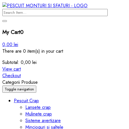
My Cart
0
0,00
lei
There are 0 item(s) in your cart
Subtotal:
0,00
lei
View cart
Checkout
Categorii Produse
Toggle navigation
Pescuit Crap
Lansete crap
Mulinete crap
Sisteme avertizare
Mincioguri si saltele