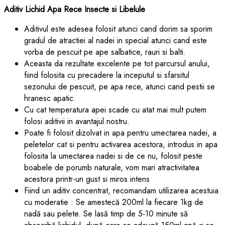
Aditiv Lichid Apa Rece Insecte si Libelule
Aditivul este adesea folosit atunci cand dorim sa sporim
gradul de atractiei al nadei in special atunci cand este
vorba de pescuit pe ape salbatice, rauri si balti.
Aceasta da rezultate excelente pe tot parcursul anului,
fiind folosita cu precadere la inceputul si sfarsitul
sezonului de pescuit, pe apa rece, atunci cand pestii se
hranesc apatic.
Cu cat temperatura apei scade cu atat mai mult putem
folosi aditivii in avantajul nostru.
Poate fi folosit dizolvat in apa pentru umectarea nadei, a
peletelor cat si pentru activarea acestora, introdus in apa
folosita la umectarea nadei si de ce nu, folosit peste
boabele de porumb naturale, vom mari atractivitatea
acestora printr-un gust si miros intens
Fiind un aditiv concentrat, recomandam utilizarea acestuia
cu moderatie : Se amestecă 200ml la fiecare 1kg de
nadă sau pelete. Se lasă timp de 5-10 minute să