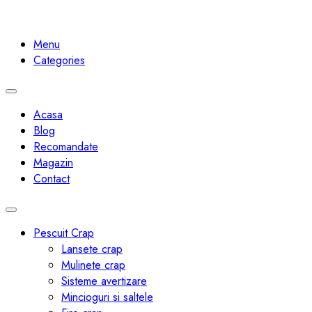
Menu
Categories
Toggle
navigation
Acasa
Blog
Recomandate
Magazin
Contact
Toggle
navigation
Pescuit Crap
Lansete crap
Mulinete crap
Sisteme avertizare
Mincioguri si saltele