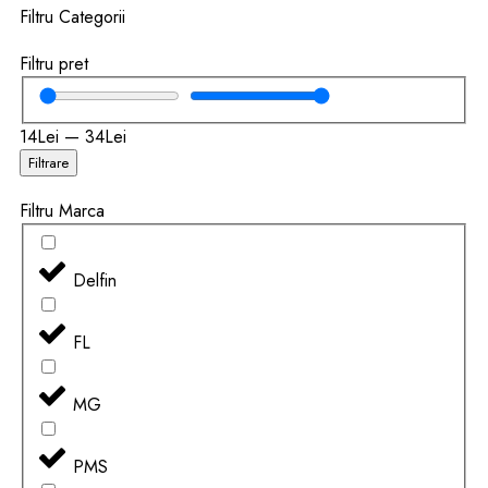
Filtru Categorii
Filtru pret
14
Lei
—
34
Lei
Filtrare
Filtru Marca
Delfin
FL
MG
PMS