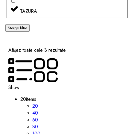
TAZURA
Sterge filtre
Afișez toate cele 3 rezultate
Show:
20
items
20
40
60
80
100