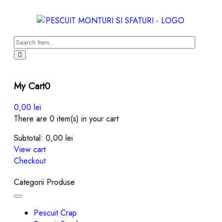
My Cart
0
0,00
lei
There are 0 item(s) in your cart
Subtotal:
0,00
lei
View cart
Checkout
Categorii Produse
Toggle
navigation
Pescuit Crap