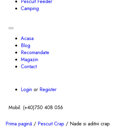
Pescuit Feeder
Camping
Toggle
navigation
Acasa
Blog
Recomandate
Magazin
Contact
Login
or
Register
Mobil: (+40)750 408 056
Prima pagină
/
Pescuit Crap
/ Nade si aditivi crap