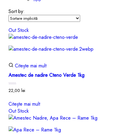
Sort by:
Out Stock
Citește mai mult
Amestec de nadire Cteno Verde 1kg
Evaluat
22,00
lei
la
0
din
Citește mai mult
5
Out Stock