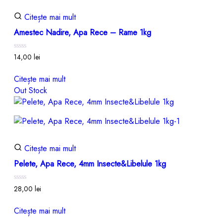
Citește mai mult
Amestec Nadire, Apa Rece – Rame 1kg
Evaluat
14,00
lei
la
0
din
Citește mai mult
5
Out Stock
Citește mai mult
Pelete, Apa Rece, 4mm Insecte&Libelule 1kg
Evaluat
28,00
lei
la
0
din
Citește mai mult
5