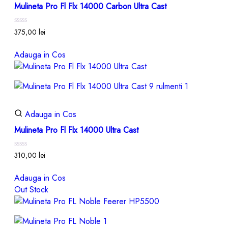
Mulineta Pro Fl Flx 14000 Carbon Ultra Cast
Evaluat
375,00
lei
la
0
din
Adauga in Cos
5
Adauga in Cos
Mulineta Pro Fl Flx 14000 Ultra Cast
Evaluat
310,00
lei
la
0
din
Adauga in Cos
5
Out Stock