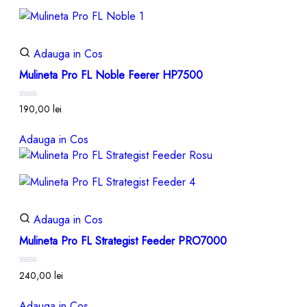
Adauga in Cos
Mulineta Pro FL Noble Feerer HP7500
Evaluat
190,00
lei
la
0
din
Adauga in Cos
5
Adauga in Cos
Mulineta Pro FL Strategist Feeder PRO7000
Evaluat
240,00
lei
la
0
din
Adauga in Cos