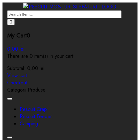
My Cart
0
0,00
lei
There are 0 item(s) in your cart
Subtotal:
0,00
lei
View cart
Checkout
Categorii Produse
Toggle
navigation
Pescuit Crap
Pescuit Feeder
Camping