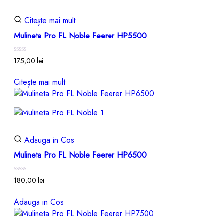
Citește mai mult
Mulineta Pro FL Noble Feerer HP5500
Evaluat
175,00
lei
la
0
din
Citește mai mult
5
Adauga in Cos
Mulineta Pro FL Noble Feerer HP6500
Evaluat
180,00
lei
la
0
din
Adauga in Cos
5