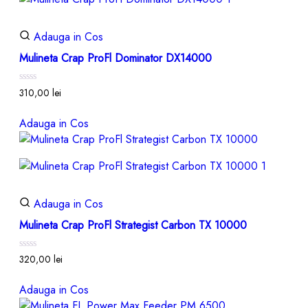
Adauga in Cos
Mulineta Crap ProFl Dominator DX14000
Evaluat
310,00
lei
la
0
din
Adauga in Cos
5
Adauga in Cos
Mulineta Crap ProFl Strategist Carbon TX 10000
Evaluat
320,00
lei
la
0
din
Adauga in Cos
5