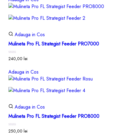
5
Adauga in Cos
Mulineta Pro FL Strategist Feeder PRO7000
Evaluat
240,00
lei
la
0
din
Adauga in Cos
5
Adauga in Cos
Mulineta Pro FL Strategist Feeder PRO8000
Evaluat
250,00
lei
la