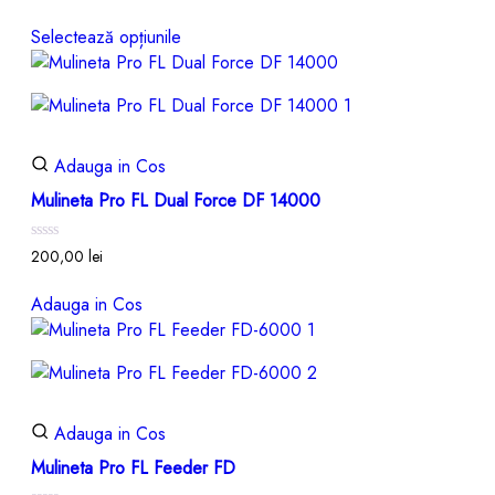
0
din
Selectează opțiunile
5
Adauga in Cos
Mulineta Pro FL Dual Force DF 14000
Evaluat
200,00
lei
la
0
din
Adauga in Cos
5
Adauga in Cos
Mulineta Pro FL Feeder FD