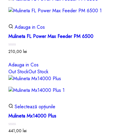
Adauga in Cos
Mulineta FL Power Max Feeder PM 6500
Evaluat
210,00
lei
la
0
din
Adauga in Cos
5
Out Stock
Out Stock
Selectează opțiunile
Mulineta Mx14000 Plus
Evaluat
441,00
lei
la