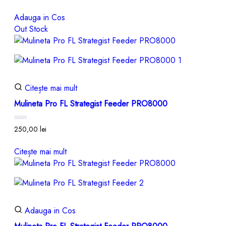
0
din
Adauga in Cos
5
Out Stock
Citește mai mult
Mulineta Pro FL Strategist Feeder PRO8000
Evaluat
250,00
lei
la
0
din
Citește mai mult
5
Adauga in Cos