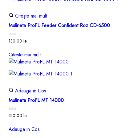
Citește mai mult
Mulineta ProFL Feeder Confident Roz CD-6500
Evaluat
130,00
lei
la
0
din
Citește mai mult
5
Adauga in Cos
Mulineta ProFL MT 14000
Evaluat
310,00
lei
la
0
din
Adauga in Cos
5