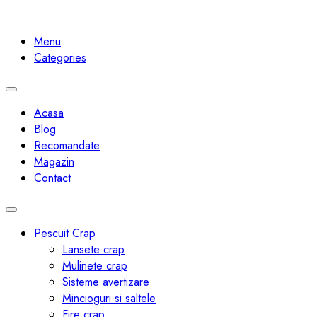
Menu
Categories
Toggle
navigation
Acasa
Blog
Recomandate
Magazin
Contact
Toggle
navigation
Pescuit Crap
Lansete crap
Mulinete crap
Sisteme avertizare
Mincioguri si saltele
Fire crap