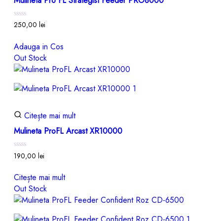
Mulineta Pro FL Strategist Feeder PRO8000
Evaluat
250,00
lei
la
0
din
Adauga in Cos
5
Out Stock
Citește mai mult
Mulineta ProFL Arcast XR10000
Evaluat
190,00
lei
la
0
din
Citește mai mult
5
Out Stock