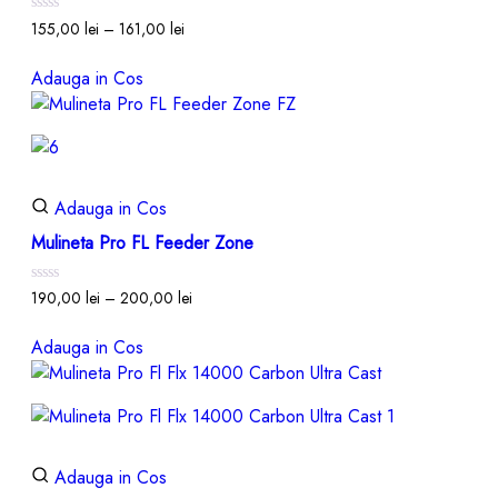
Evaluat
155,00
lei
–
161,00
lei
la
0
din
Adauga in Cos
5
Adauga in Cos
Mulineta Pro FL Feeder Zone
Evaluat
190,00
lei
–
200,00
lei
la
0
din
Adauga in Cos
5
Adauga in Cos